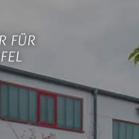
R FÜR
IFEL