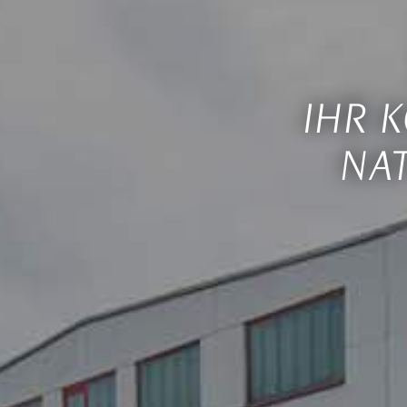
IHR 
NAT